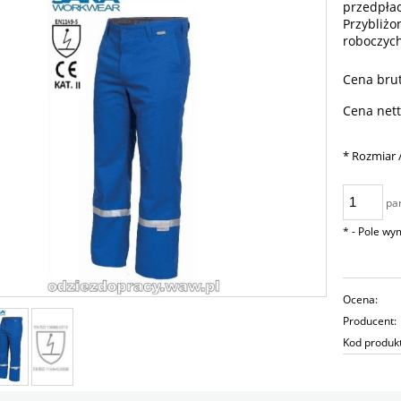
przedpłac
Przybliżo
roboczyc
Cena brut
Cena nett
*
Rozmiar /
pa
*
- Pole w
Ocena:
Producent:
Kod produk