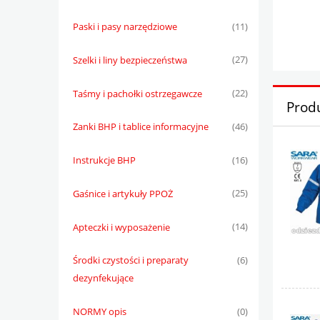
Paski i pasy narzędziowe
(11)
Szelki i liny bezpieczeństwa
(27)
Taśmy i pachołki ostrzegawcze
(22)
Prod
Zanki BHP i tablice informacyjne
(46)
Instrukcje BHP
(16)
Gaśnice i artykuły PPOŻ
(25)
Apteczki i wyposażenie
(14)
Środki czystości i preparaty
(6)
dezynfekujące
NORMY opis
(0)