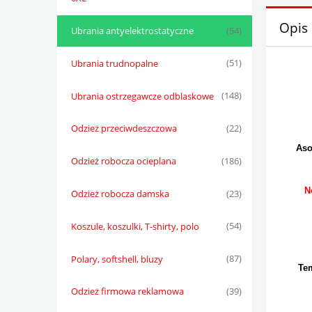
Opis
Ubrania antyelektrostatyczne
(54)
Ubrania trudnopalne
(51)
Ubrania ostrzegawcze odblaskowe
(148)
Odzież przeciwdeszczowa
(22)
Aso
Odzież robocza ocieplana
(186)
N
Odzież robocza damska
(23)
Koszule, koszulki, T-shirty, polo
(54)
Polary, softshell, bluzy
(87)
Te
Odzież firmowa reklamowa
(39)