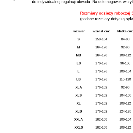
do indywidualnej regulacji obwodu. Na dole nogawek wszy
Rozmiary odzieży roboczej
(podane rozmiary dotyczą sylw
rozmiar
wzrost cm:
klatka cm
S
158-164
84-88
M
164-170
92-96
MB
164-170
108-112
LS
170-176
96-100
L
170-176
100-104
LB
170-176
116-120
XLA
176-182
92-96
XLS
176-182
104-108
XL
176-182
108-112
XLB
176-182
124-128
XXLA
182-188
100-104
XXLS
182-188
108-112