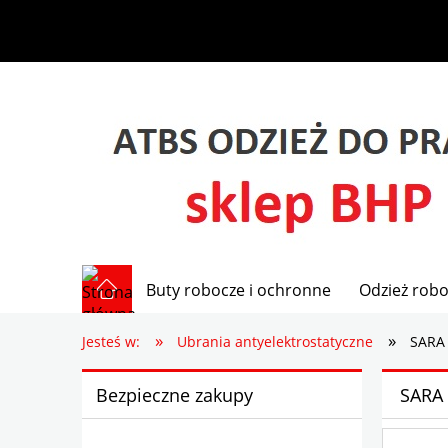
Buty robocze i ochronne
Odzież robo
»
»
Jesteś w:
Ubrania antyelektrostatyczne
SARA 
Bezpieczne zakupy
SARA 