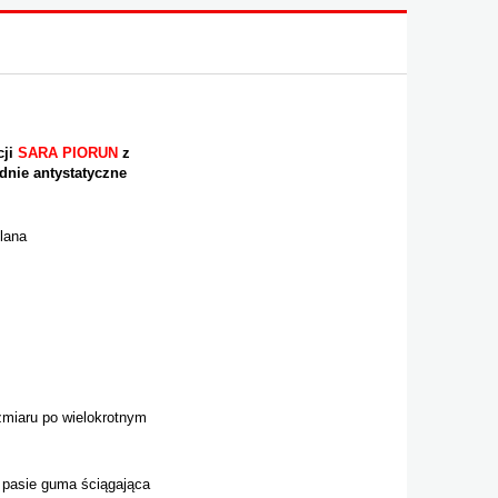
cji
SARA PIORUN
z
dnie antystatyczne
plana
zmiaru po wielokrotnym
 pasie guma ściągająca