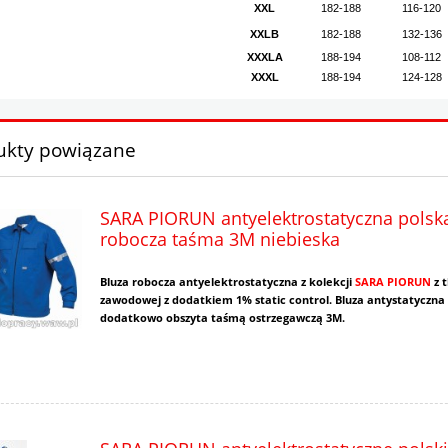
XXL
182-188
116-120
XXLB
182-188
132-136
XXXLA
188-194
108-112
XXXL
188-194
124-128
ukty powiązane
SARA PIORUN antyelektrostatyczna polsk
robocza taśma 3M niebieska
Bluza robocza antyelektrostatyczna z kolekcji
SARA PIORUN
z 
zawodowej z dodatkiem 1% static control. Bluza antystatyczna
dodatkowo obszyta taśmą ostrzegawczą 3M.