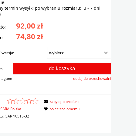
ie
ny termin wysyłki po wybraniu rozmiaru:
3 - 7 dni
h
92,00 zł
to:
74,80 zł
o:
 wersja:
do koszyka
ra
ymagane
dodaj do przechowalni
zapytaj o produkt
SARA Polska
poleć znajomemu
tu:
SAR 10515-32