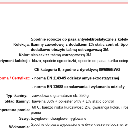
Spodnie robocze do pasa antyelektrostatyczne z kolek
Kolekcja:
tkaniny zawodowej z dodatkiem 1% static control. Spo
dodatkowo obszyte taśmą ostrzegawczą 3M.
Kolor:
niebieskizz taśmą ostrzegawczą 3M
rtyment kolekcji:
bluza, spodnie ogrodniczki, spodnie do pasa, kurtka ocie
- CE kategoria II, zgodne z dyrektywą 89/686/EWG
orma / Certyfikat:
- norma EN 1149-05 odzieży antyelektrostatycznej
- norma EN 13688 oznakowania i wykonania odzieży
Typ tkaniny:
zawodowa o gramaturze ok. 250 g
Skład tkaniny:
bawełna 35% + poliester 64% + 1% static control
60 C, bardzo niska kurczliwość 2%, gwarancja koloru i ro
mperatura prania:
praniu
Szwy:
trzyigłowe i dwuigłowe, ryglowane
Spodnie do pasa wyposażone w dwie kieszenie boczne, w
Wykonanie: