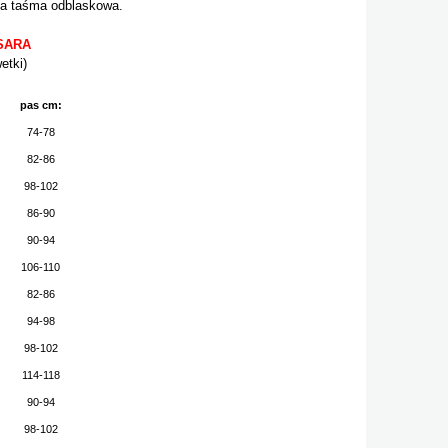
ta taśma odblaskowa.
 SARA
etki)
:
pas cm:
74-78
82-86
98-102
86-90
90-94
106-110
82-86
94-98
98-102
114-118
90-94
98-102