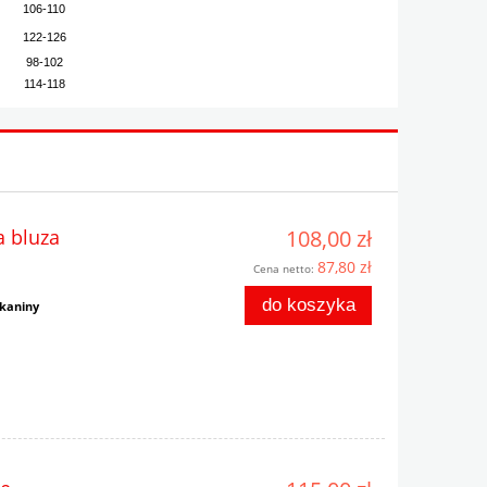
106-110
122-126
98-102
114-118
a bluza
108,00 zł
87,80 zł
Cena netto:
do koszyka
tkaniny