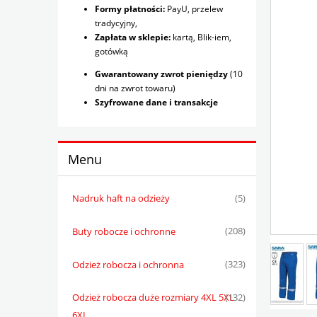
Formy płatności:
PayU, przelew
tradycyjny,
Zapłata w sklepie:
kartą, Blik-iem,
gotówką
Gwarantowany zwrot pieniędzy
(10
dni na zwrot towaru)
Szyfrowane dane i transakcje
Menu
Nadruk haft na odzieży
(5)
Buty robocze i ochronne
(208)
Odzież robocza i ochronna
(323)
Odzież robocza duże rozmiary 4XL 5XL
(132)
6XL