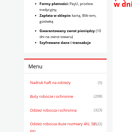
w dni
Formy płatności:
PayU, przelew
tradycyjny,
Zapłata w sklepie:
kartą, Blik-iem,
gotówką
Gwarantowany zwrot pieniędzy
(10
dni na zwrot towaru)
Szyfrowane dane i transakcje
Menu
Nadruk haft na odzieży
(5)
Buty robocze i ochronne
(208)
Odzież robocza i ochronna
(323)
Odzież robocza duże rozmiary 4XL 5XL
(132)
6XL