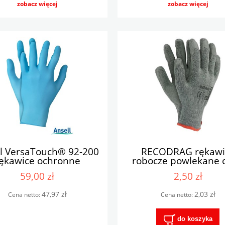
zobacz więcej
zobacz więcej
ll VersaTouch® 92-200
RECODRAG rękawi
ękawice ochronne
robocze powlekane 
nitrylowe
przy zakupie 240 
59,00 zł
2,50 zł
47,97 zł
2,03 zł
Cena netto:
Cena netto:
do koszyka