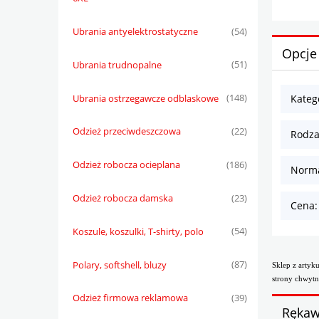
Ubrania antyelektrostatyczne
(54)
Opcje
Ubrania trudnopalne
(51)
Ubrania ostrzegawcze odblaskowe
(148)
Katego
Odzież przeciwdeszczowa
(22)
Rodzaj
Odzież robocza ocieplana
(186)
Norma
Odzież robocza damska
(23)
Cena:
Koszule, koszulki, T-shirty, polo
(54)
Polary, softshell, bluzy
(87)
Sklep z arty
strony chwytn
Odzież firmowa reklamowa
(39)
Rękaw