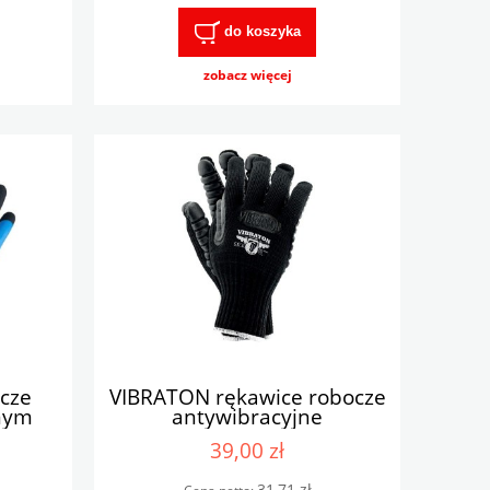
do koszyka
zobacz więcej
cze
VIBRATON rękawice robocze
nym
antywibracyjne
39,00 zł
31,71 zł