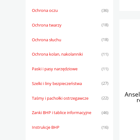
Ochrona oczu
(36)
Ochrona twarzy
(18)
Ochrona słuchu
(18)
Ochrona kolan, nakolanniki
(11)
Paski i pasy narzędziowe
(11)
Szelki i liny bezpieczeństwa
(27)
Anse
Taśmy i pachołki ostrzegawcze
(22)
r
Zanki BHP i tablice informacyjne
(46)
Instrukcje BHP
(16)