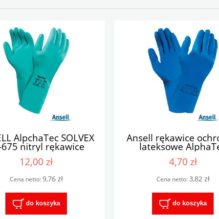
LL AlpchaTec SOLVEX
Ansell rękawice och
-675 nitryl rękawice
lateksowe AlphaT
nne przeciwchemiczne
RAVERSAT87-19
12,00 zł
4,70 zł
9,76 zł
3,82 zł
Cena netto:
Cena netto:
do koszyka
do koszyka