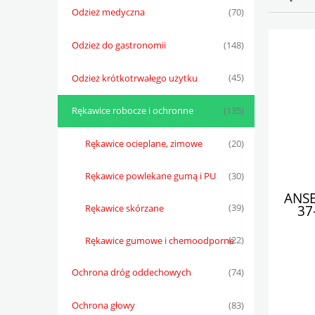
Odzież medyczna
(70)
Odzież do gastronomii
(148)
Odzież krótkotrwałego użytku
(45)
Rękawice robocze i ochronne
(135)
Rękawice ocieplane, zimowe
(20)
Rękawice powlekane gumą i PU
(30)
ANSE
37
Rękawice skórzane
(39)
ochro
Rękawice gumowe i chemoodporne
(22)
Ochrona dróg oddechowych
(74)
Ochrona głowy
(83)