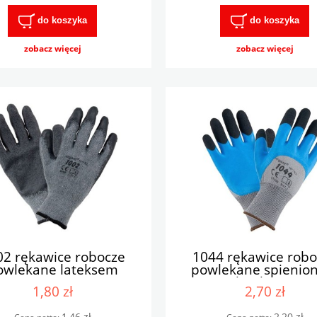
do koszyka
do koszyka
zobacz więcej
zobacz więcej
02 rękawice robocze
1044 rękawice robo
owlekane lateksem
powlekane spienio
lateksem
1,80 zł
2,70 zł
1,46 zł
2,20 zł