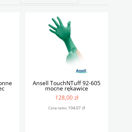
ronne
Ansell TouchNTuff 92-605
ec
mocne rękawice
5
chemoodporne nitrylowe
128,00 zł
104,07 zł
Cena netto: