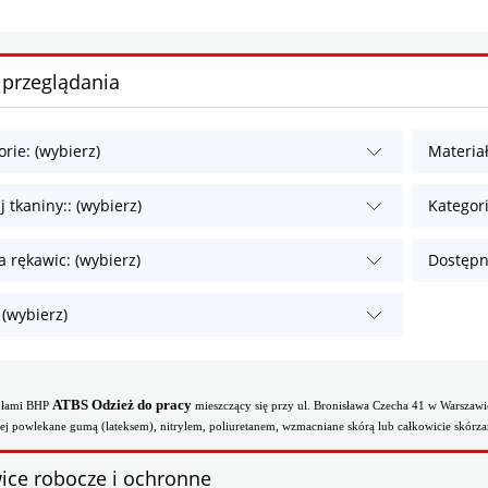
 przeglądania
rie: (wybierz)
Materiał
 tkaniny:: (wybierz)
Kategori
 rękawic: (wybierz)
Dostępn
 (wybierz)
ATBS Odzież do pracy
kułami BHP
mieszczący się przy ul. Bronisława Czecha 41 w Warszawie
ej powlekane gumą (lateksem), nitrylem, poliuretanem, wzmacniane skórą lub całkowicie skór
ice robocze i ochronne