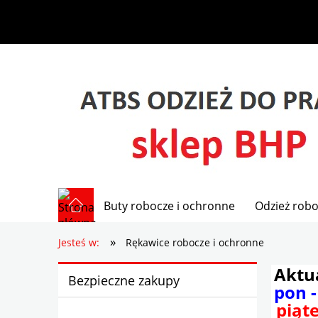
Buty robocze i ochronne
Odzież robo
»
Jesteś w:
Rękawice robocze i ochronne
Aktu
Bezpieczne zakupy
pon -
piąte