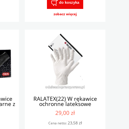
do koszyka
zobacz więcej
awice
RALATEX(22) W rękawice
arne z
ochronne lateksowe
29,00 zł
23,58 zł
Cena netto: