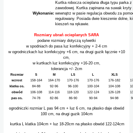
Kurtka robocza ocieplana długa typu parka 
zawodowej. Kurtka zapinana na suwak kryty p
Wykonanie:
wewnątrz w pasie regulacja obwodu za pomoc
regulowany. Posiada dwie kieszenie dolne, k
kieszeń na rękawie.
Rozmiary ubrań ocieplanych SARA
podane rozmiary dotyczą sylwetki
w spodniach do pasa luz konfekcyjny + 2-4 cm
w ogrodniczkach luz konfekcyjny +6 cm, na drugi guzik łącznie +10
cm,
w kurtkach luz konfekcyjny +16-20 cm,
tolerancja +/- 2cm
Rozmiar
S
M
LS
L
XLS
wzrost
158-164
164-170
170-176
170-176
176-182
1
klatka os.
84-88
92-96
96-100
100-104
104-108
1
obwód
106-108
114-116
118-120
122-124
126-128
1
pas os.
74-78
82-86
86-90
90-94
94-98
9
ogrodniczki rozmiar L pas 94 cm + luz 6 cm, na płasko daje obwód
100 cm, na drugi guzik 104cm
kurtka L klatka 104cm + luz 18-20cm na płasko obwód 122-124cm