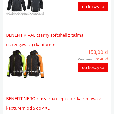
do koszyka
BENEFIT RIVAL czarny softshell z taśmą
ostrzegawczą i kapturem
158,00 zł
128,46 zł
Cena netto:
do koszyka
BENEFIT NERO klasyczna ciepła kurtka zimowa z
kapturem od S do 4XL