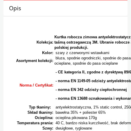
Opis
Kurtka robocza zimowa antyelektrostatycz
Kolekcja:
taśmą ostrzegawczą 3M. Ubranie robocze
polskiej produkcji.
Kolor:
szary z czerwonymi wstawkami
bluza, spodnie ogrodniczki, spodnie do pasa,
Asortyment kolekcji:
ocieplane, spodnie do pasa ocieplane
- CE kategoria II, zgodne z dyrektywą 89
- norma EN 1149-05 odzieży antyelektrost
Norma / Certyfikat:
- norma EN 342 odzieży ciepłochronnej
- norma EN 13688 oznakowania i wykonan
Typ tkaniny:
antyelektrostatyczna, 1% static control, 250
Skład tkaniny:
bawełna 35% + poliester 65%
Ocieplina:
ocieplina pikowana 170g
Temperatura prania:
40 C, bardzo niska kurczliwość, brak deform
Szwy:
dwuigłowe, ryglowane