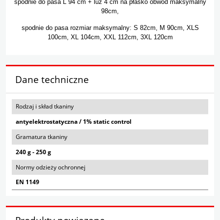
spodnie do pasa L 94 cm + luz 4 cm na płasko obwód maksymalny
98cm,
spodnie do pasa rozmiar maksymalny: S 82cm, M 90cm, XLS
100cm, XL 104cm, XXL 112cm, 3XL 120cm
Dane techniczne
Rodzaj i skład tkaniny
antyelektrostatyczna / 1% static control
Gramatura tkaniny
240 g - 250 g
Normy odzieży ochronnej
EN 1149