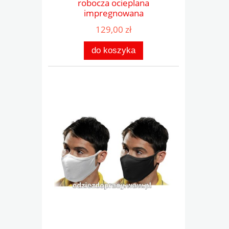
robocza ocieplana
impregnowana
129,00 zł
do koszyka