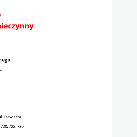
0
nieczynny
nego:
c.
l. Trawiasta
 720, 722, 730