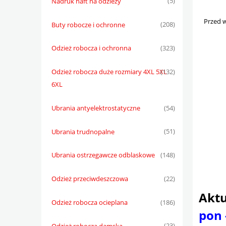
Nadruk haft na odzieży
(5)
Przed w
Buty robocze i ochronne
(208)
Odzież robocza i ochronna
(323)
Odzież robocza duże rozmiary 4XL 5XL
(132)
6XL
Ubrania antyelektrostatyczne
(54)
Ubrania trudnopalne
(51)
Ubrania ostrzegawcze odblaskowe
(148)
Odzież przeciwdeszczowa
(22)
Aktu
Odzież robocza ocieplana
(186)
pon 
Odzież robocza damska
(23)