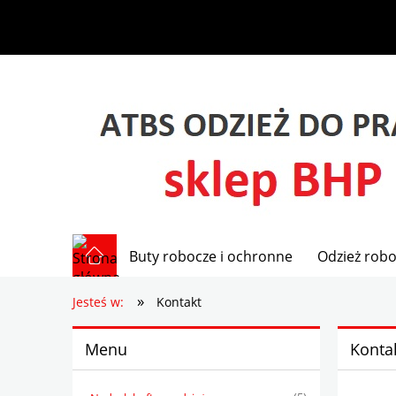
Buty robocze i ochronne
Odzież robo
»
Jesteś w:
Kontakt
Menu
Konta