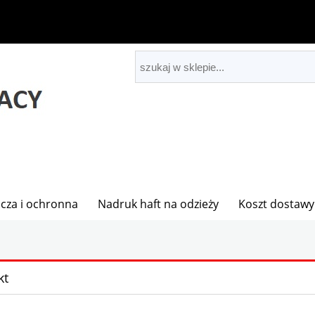
cza i ochronna
Nadruk haft na odzieży
Koszt dostawy
kt