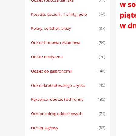
w so
piąt
Koszule, koszulki, T-shirty, polo
(54)
w dn
Polary, softshell, bluzy
(87)
Odzież firmowa reklamowa
(39)
Odzież medyczna
(70)
Odzież do gastronomii
(148)
Odzież krótkotrwałego użytku
(45)
Rękawice robocze i ochronne
(135)
Ochrona dróg oddechowych
(74)
Ochrona głowy
(83)