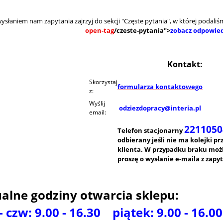
ysłaniem nam zapytania zajrzyj do sekcji "Częste pytania", w której podali
open-tag
/czeste-pytania">
zobacz odpowied
Kontakt:
Skorzystaj
formularza kontaktowego
z:
Wyślij
odziezdopracy@interia.pl
email:
2211050
Telefon stacjonarny
odbierany jeśli nie ma kolejki pr
klienta. W przypadku braku możl
proszę o wysłanie e-maila z zapy
alne godziny otwarcia sklepu:
- czw: 9.00 - 16.30 piątek: 9.00 - 16.00