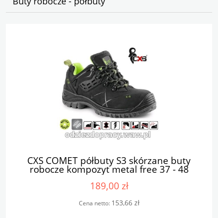
Buty robocze - półbuty
CXS COMET półbuty S3 skórzane buty
robocze kompozyt metal free 37 - 48
189,00 zł
153,66 zł
Cena netto: