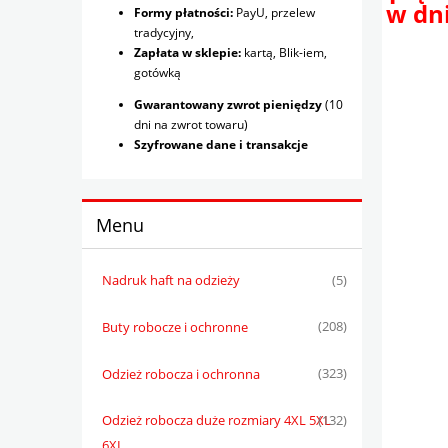
w dni
Formy płatności:
PayU, przelew
tradycyjny,
Zapłata w sklepie:
kartą, Blik-iem,
gotówką
Gwarantowany zwrot pieniędzy
(10
dni na zwrot towaru)
Szyfrowane dane i transakcje
Menu
Nadruk haft na odzieży
(5)
Buty robocze i ochronne
(208)
Odzież robocza i ochronna
(323)
Odzież robocza duże rozmiary 4XL 5XL
(132)
6XL