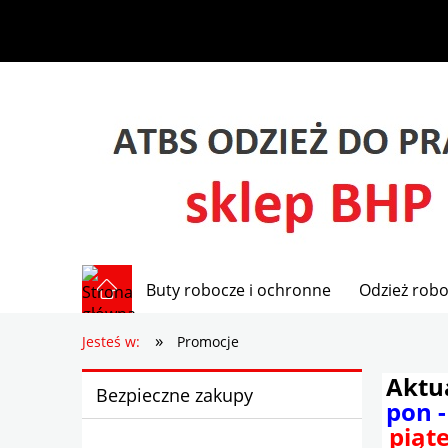
Buty robocze i ochronne
Odzież robo
»
Jesteś w:
Promocje
Aktu
Bezpieczne zakupy
pon -
piąte