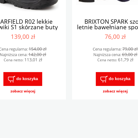
ARFIELD R02 lekkie
BRIXTON SPARK szo
wiki S1 skórzane buty
letnie bawełniane sp
robocze kompozyt
robocze
139,00 zł
76,00 zł
154,00 zł
79,00 zł
Cena regularna:
Cena regularna:
142,00 zł
69,00 zł
Najniższa cena:
Najniższa cena:
113,01 zł
61,79 zł
Cena netto:
Cena netto:
do koszyka
do koszyka
zobacz więcej
zobacz więcej