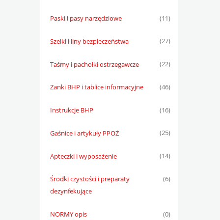
Paski i pasy narzędziowe
(11)
Szelki i liny bezpieczeństwa
(27)
Taśmy i pachołki ostrzegawcze
(22)
Zanki BHP i tablice informacyjne
(46)
Instrukcje BHP
(16)
Gaśnice i artykuły PPOŻ
(25)
Apteczki i wyposażenie
(14)
Środki czystości i preparaty
(6)
dezynfekujące
NORMY opis
(0)