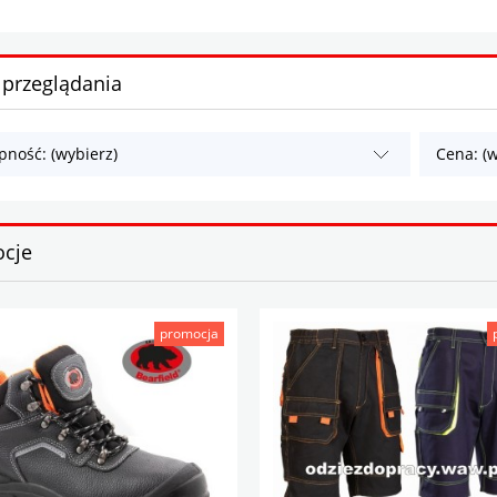
 przeglądania
pność: (wybierz)
Cena: (w
cje
promocja