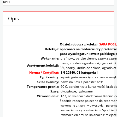
KPL1
Opis
Odzież robocza z kolekcji
SARA POS
Kolekcja:
oporności na rozdarcie czy przetarci
pasa wysokogatunkowe z polskiego 
Wykonanie:
grafitowy, bardzo ciemny szary z cza
bluza, spodnie ogrodniczki, ogrodniczk
Asortyment kolekcji:
3/4, szorty, kurtka ocieplana, ogrodnicz
Norma / Certyfikat:
EN 20340, CE kategoria I
Typ tkaniny:
wysokogatunkowa typu canvas o zwięks
Skład tkaniny:
bawełna 35% + poliester 65%
Temperatura prania:
60 C, bardzo niska kurczliwość, brak d
Szwy:
dwuigłowe, ryglowane
Wzmocnienia:
TAK, na kolanach dodatkowa tkanina 
Spodnie robocze polecane do prac monte
wykonane z tkaniny o wysokich parame
rozdarciem czy przetarciem. Spodnie 
i wzmocnieniami na kolanach z miejsc