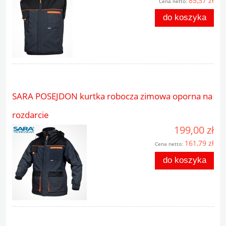
85,37 zł
Cena netto:
do koszyka
SARA POSEJDON kurtka robocza zimowa oporna na
rozdarcie
199,00 zł
161,79 zł
Cena netto:
do koszyka