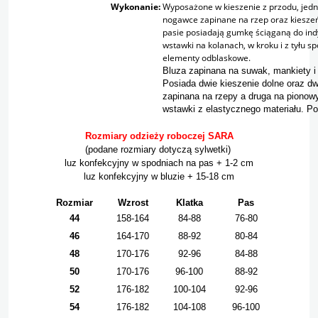
Wykonanie:
Wyposażone w kieszenie z przodu, jedną 
nogawce zapinane na rzep oraz kiesze
pasie posiadają gumkę ściąganą do ind
wstawki na kolanach, w kroku i z tyłu s
elementy odblaskowe.
Bluza zapinana na suwak, mankiety i 
Posiada dwie kieszenie dolne oraz dw
zapinana na rzepy a druga na pionow
wstawki z elastycznego materiału. P
Rozmiary odzieży roboczej SARA
(podane rozmiary dotyczą sylwetki)
luz konfekcyjny w spodniach na pas + 1-2 cm
luz konfekcyjny w bluzie + 15-18 cm
Rozmiar
Wzrost
Klatka
Pas
44
158-164
84-88
76-80
46
164-170
88-92
80-84
48
170-176
92-96
84-88
50
170-176
96-100
88-92
52
176-182
100-104
92-96
54
176-182
104-108
96-100