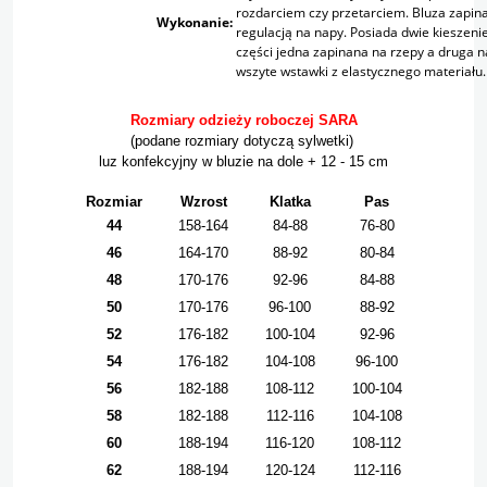
rozdarciem czy przetarciem. Bluza zapina
Wykonanie:
regulacją na napy. Posiada dwie kieszeni
części jedna zapinana na rzepy a druga 
wszyte wstawki z elastycznego materiału
Rozmiary odzieży roboczej SARA
(podane rozmiary dotyczą sylwetki)
luz konfekcyjny w bluzie na dole + 12 - 15 cm
Rozmiar
Wzrost
Klatka
Pas
44
158-164
84-88
76-80
46
164-170
88-92
80-84
48
170-176
92-96
84-88
50
170-176
96-100
88-92
52
176-182
100-104
92-96
54
176-182
104-108
96-100
56
182-188
108-112
100-104
58
182-188
112-116
104-108
60
188-194
116-120
108-112
62
188-194
120-124
112-116