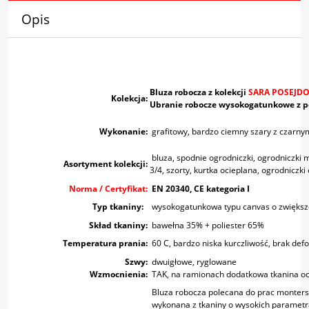
Opis
Bluza robocza z kolekcji
SARA POSEJD
Kolekcja:
Ubranie robocze wysokogatunkowe z p
Wykonanie:
grafitowy, bardzo ciemny szary z czarn
bluza, spodnie ogrodniczki, ogrodniczki 
Asortyment kolekcji:
3/4, szorty, kurtka ocieplana, ogrodniczki
Norma / Certyfikat:
EN 20340, CE kategoria I
Typ tkaniny:
wysokogatunkowa typu canvas o zwiększo
Skład tkaniny:
bawełna 35% + poliester 65%
Temperatura prania:
60 C, bardzo niska kurczliwość, brak def
Szwy:
dwuigłowe, ryglowane
Wzmocnienia:
TAK, na ramionach dodatkowa tkanina o
Bluza robocza polecana do prac monterski
wykonana z tkaniny o wysokich parametr