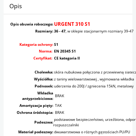
Opis
URGENT 310 S1
Opis obuwia roboczego:
Rozmiary:
36 - 47
, w sklepie stacjonarnym rozmiary 39-47
Kategoria ochrony:
S1
Norma:
EN 20345 S1
Certyfikat:
CE kategoria II
Cholewka:
skóra nubukowa połączona z przewiewną siatec
Wyściółka:
z taniny wielowarstwowej , wyjmowana wkładka
Podnosek:
uderzenia do 200J / zgniecenia 15kN, metalowy
Wkładka
BRAK
antyprzebiciowa:
Amortyzacja pięty:
TAK
Ochrona śródstopia:
BRAK
podstawowe bezpieczeństwo, urzeźbiona, odporn
Podeszwa:
rozpuszczalniki
Materiał podeszwy:
dwuwarstwowa o różnych gęstościach PU/PU