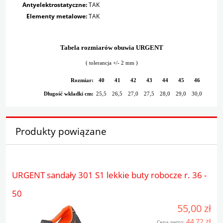
Antyelektrostatyczne:
TAK
Elementy metalowe:
TAK
Tabela rozmiarów obuwia URGENT
( tolerancja +/- 2 mm )
Rozmiar:
40
41
42
43
44
45
46
Długość wkładki cm:
25,5
26,5
27,0
27,5
28,0
29,0
30,0
Produkty powiązane
URGENT sandały 301 S1 lekkie buty robocze r. 36 -
50
55,00 zł
44,72 zł
Cena netto: