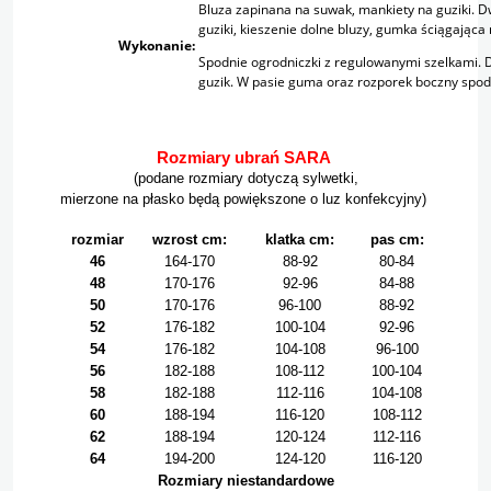
Bluza zapinana na suwak, mankiety na guziki. D
guziki, kieszenie dolne bluzy, gumka ściągająca
Wykonanie:
Spodnie ogrodniczki z regulowanymi szelkami. 
guzik. W pasie guma oraz rozporek boczny spodn
Rozmiary ubrań SARA
(podane rozmiary dotyczą sylwetki,
mierzone na płasko będą powiększone o luz konfekcyjny)
rozmiar
wzrost cm:
klatka cm:
pas cm:
46
164-170
88-92
80-84
48
170-176
92-96
84-88
50
170-176
96-100
88-92
52
176-182
100-104
92-96
54
176-182
104-108
96-100
56
182-188
108-112
100-104
58
182-188
112-116
104-108
60
188-194
116-120
108-112
62
188-194
120-124
112-116
64
194-200
124-120
116-120
Rozmiary niestandardowe