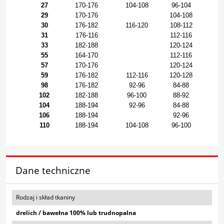
27
170-176
104-108
96-104
29
170-176
104-108
30
176-182
116-120
108-112
31
176-116
112-116
33
182-188
120-124
55
164-170
112-116
57
170-176
120-124
59
176-182
112-116
120-128
98
176-182
92-96
84-88
102
182-188
96-100
88-92
104
188-194
92-96
84-88
106
188-194
92-96
110
188-194
104-108
96-100
Dane techniczne
Rodzaj i skład tkaniny
drelich / bawełna 100% lub trudnopalna