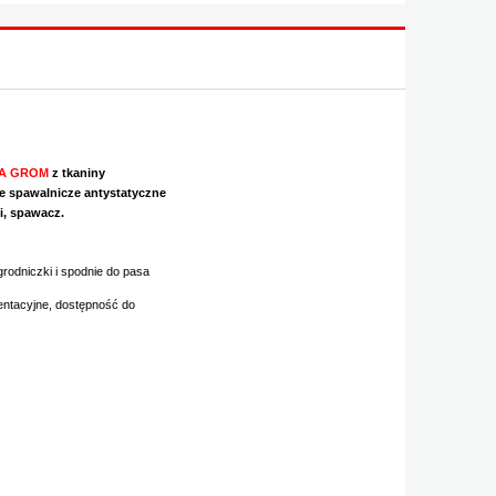
A GROM
z tkaniny
ie spawalnicze antystatyczne
i, spawacz.
grodniczki i spodnie do pasa
ientacyjne, dostępność do