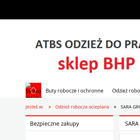
Buty robocze i ochronne
Odzież robo
»
»
Jesteś w:
Odzież robocza ocieplana
SARA GRO
Bezpieczne zakupy
SARA 