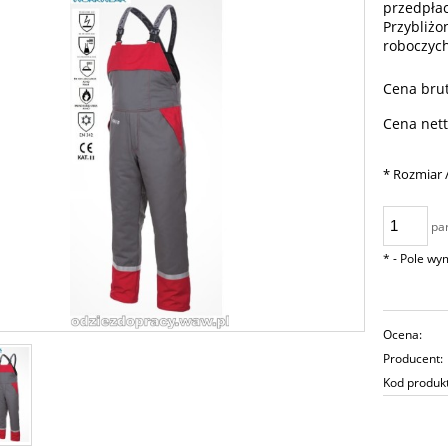
przedpłac
Przybliżo
roboczyc
Cena brut
Cena nett
*
Rozmiar /
pa
*
- Pole w
Ocena:
Producent:
Kod produk