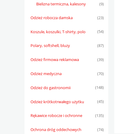
Bielizna termiczna, kalesony
(9)
Odzież robocza damska
(23)
Koszule, koszulki, T-shirty, polo
(54)
Polary, softshell, bluzy
(87)
Odzież firmowa reklamowa
(39)
Odzież medyczna
(70)
Odzież do gastronomii
(148)
Odzież krótkotrwałego użytku
(45)
Rękawice robocze i ochronne
(135)
Ochrona dróg oddechowych
(74)