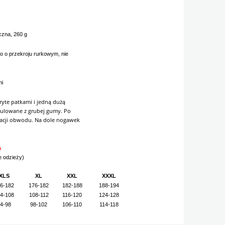
czna, 260 g
go o przekroju rurkowym, nie
mi
yte patkami i jedną dużą
regulowane z grubej gumy. Po
lacji obwodu. Na dole nogawek
A
e odzieży)
XLS
XL
XXL
XXXL
6-182
176-182
182-188
188-194
4-108
108-112
116-120
124-128
4-98
98-102
106-110
114-118