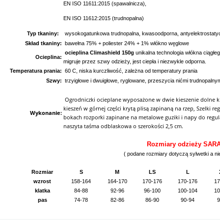
EN ISO 11611:2015 (spawalnicza),
EN ISO 11612:2015 (trudnopalna)
Typ tkaniny:
wysokogatunkowa trudnopalna, kwasoodporna, antyelektrostaty
Skład tkaniny:
bawełna 75% + poliester 24% + 1% włókno węglowe
ocieplina Climashield 150g
unikalna technologia włókna ciągłe
Ocieplina:
migruje przez szwy odzieży, jest ciepła i niezwykle odporna.
Temperatura prania:
60 C, niska kurczliwość, zależna od temperatury prania
Szwy:
trzyigłowe i dwuigłowe, ryglowane, przeszycia nićmi trudnopalny
Ogrodniczki ocieplane wyposażone w dwie kieszenie dolne kr
kieszeń w górnej części krytą plisą zapinaną na rzep, Szelki 
Wykonanie:
bokach rozporki zapinane na metalowe guziki i napy do regu
naszyta taśma odblaskowa o szerokości 2,5 cm.
Rozmiary odzieży SAR
( podane rozmiary dotyczą sylwetki a ni
Rozmiar
S
M
LS
L
wzrost
158-164
164-170
170-176
170-176
17
klatka
84-88
92-96
96-100
100-104
10
pas
74-78
82-86
86-90
90-94
9