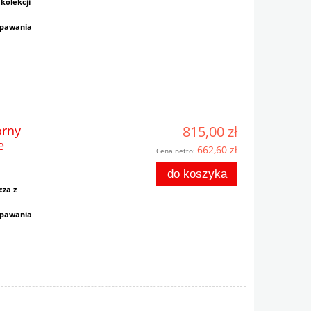
kolekcji
spawania
rny
815,00 zł
e
662,60 zł
Cena netto:
do koszyka
cza z
spawania