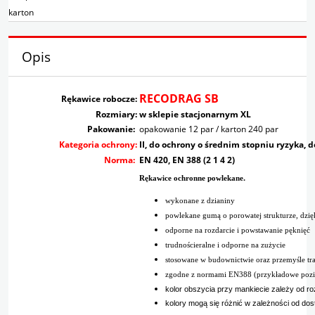
karton
Opis
RECODRAG SB
Rękawice robocze:
Rozmiary:
w sklepie stacjonarnym
XL
Pakowanie:
opakowanie 12 par / karton 240 par
Kategoria ochrony:
II, do ochrony o średnim stopniu ryzyka, d
Norma:
EN 420, EN 388 (2 1 4 2)
.
Rękawice ochronne powlekane
wykonane z dzianiny
powlekane gumą o porowatej strukturze, dzi
odporne na rozdarcie i powstawanie pęknięć
trudnościeralne i odporne na zużycie
stosowane w budownictwie oraz przemyśle t
zgodne z normami EN388 (przykładowe pozio
kolor obszycia przy mankiecie zależy od r
kolory mogą się różnić w zależności od do