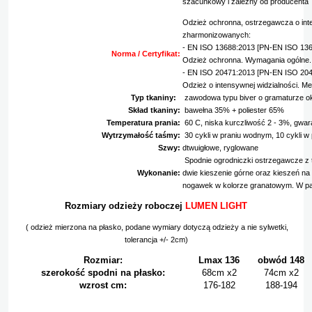
szacunkowy i zależny od producenta
Odzież ochronna, ostrzegawcza o int
zharmonizowanych:
- EN ISO 13688:2013 [PN-EN ISO 13
Norma / Certyfikat:
Odzież ochronna. Wymagania ogólne.
- EN ISO 20471:2013 [PN-EN ISO 20
Odzież o intensywnej widzialności. M
Typ tkaniny:
zawodowa typu biver o gramaturze ok
Skład tkaniny:
bawełna 35% + poliester 65%
Temperatura prania:
60 C, niska kurczliwość 2 - 3%, gwara
Wytrzymałość taśmy:
30 cykli w praniu wodnym, 10 cykli 
Szwy:
dtwuigłowe, ryglowane
Spodnie ogrodniczki ostrzegawcze z
Wykonanie:
dwie kieszenie górne oraz kieszeń na
nogawek w kolorze granatowym. W pa
Rozmiary odzieży roboczej
LUMEN LIGHT
( odzież mierzona na płasko, podane wymiary dotyczą odzieży a nie sylwetki,
tolerancja +/- 2cm)
Rozmiar:
Lmax 136
obwód 148
szerokość spodni na płasko:
68cm x2
74cm x2
wzrost cm:
176-182
188-194