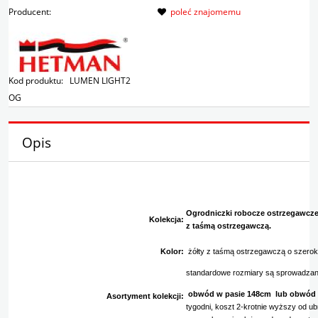
Producent:
poleć znajomemu
Kod produktu:
LUMEN LIGHT2
OG
Opis
Ogrodniczki robocze ostrzegawcze 
Kolekcja:
z taśmą ostrzegawczą.
Kolor:
żółty z taśmą ostrzegawczą o szero
standardowe rozmiary są sprowadzane 
obwód w pasie 148cm lub obwód
Asortyment kolekcji:
tygodni, koszt 2-krotnie wyższy od ub