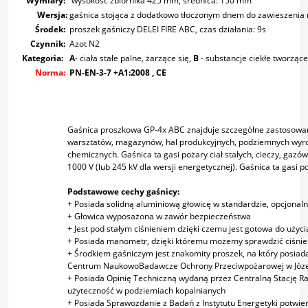
Wymiary:
wysokość zbiornika 425 mm, średnica: 150 mm
Wersja:
gaśnica stojąca z dodatkowo tłoczonym dnem do zawieszenia n
Środek:
proszek gaśniczy DELEI FIRE ABC, czas działania: 9s
Czynnik:
Azot N2
Kategoria:
A
- ciała stałe palne, żarzące się,
B
- substancje ciekłe tworząc
Norma:
PN-EN-3-7 +A1:2008 , CE
Gaśnica proszkowa GP-4x ABC znajduje szczególne zastosowa
warsztatów, magazynów, hal produkcyjnych, podziemnych wyrob
chemicznych. Gaśnica ta gasi pożary ciał stałych, cieczy, gaz
1000 V (lub 245 kV dla wersji energetycznej). Gaśnica ta gasi p
Podstawowe cechy gaśnicy:
+ Posiada solidną aluminiową głowicę w standardzie, opcjonal
+ Głowica wyposażona w zawór bezpieczeństwa
+ Jest pod stałym ciśnieniem dzięki czemu jest gotowa do użyci
+ Posiada manometr, dzięki któremu możemy sprawdzić ciśnien
+ Środkiem gaśniczym jest znakomity proszek, na który posi
Centrum NaukowoBadawcze Ochrony Przeciwpożarowej w Józ
+ Posiada Opinię Techniczną wydaną przez Centralną Stację R
użyteczność w podziemiach kopalnianych
+ Posiada Sprawozdanie z Badań z Instytutu Energetyki potwi