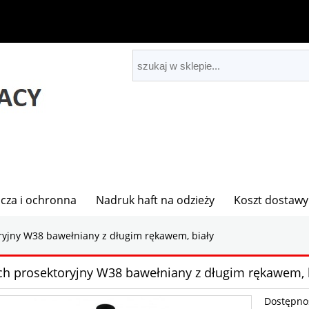
cza i ochronna
Nadruk haft na odzieży
Koszt dostawy
ryjny W38 bawełniany z długim rękawem, biały
ch prosektoryjny W38 bawełniany z długim rękawem, 
Dostępno