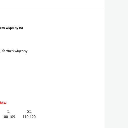
em wiązany na
i, fartuch wiązany
chów
L
XL
100-109
110-120