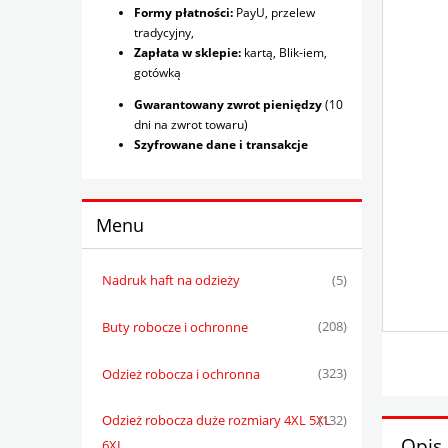
Formy płatności:
PayU, przelew
tradycyjny,
Zapłata w sklepie:
kartą, Blik-iem,
gotówką
Gwarantowany zwrot pieniędzy
(10
dni na zwrot towaru)
Szyfrowane dane i transakcje
Menu
Nadruk haft na odzieży
(5)
Buty robocze i ochronne
(208)
Odzież robocza i ochronna
(323)
Odzież robocza duże rozmiary 4XL 5XL
(132)
Opis
6XL