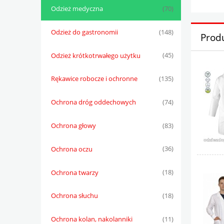
Odzież medyczna
(70)
Odzież do gastronomii
(148)
Prod
Odzież krótkotrwałego użytku
(45)
Rękawice robocze i ochronne
(135)
Ochrona dróg oddechowych
(74)
Ochrona głowy
(83)
Ochrona oczu
(36)
Ochrona twarzy
(18)
Ochrona słuchu
(18)
Ochrona kolan, nakolanniki
(11)