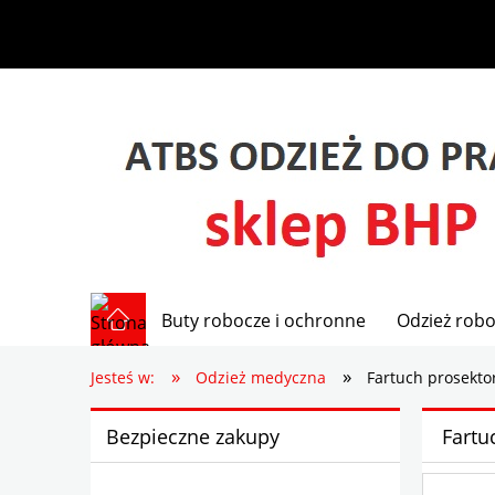
Buty robocze i ochronne
Odzież robo
»
»
Jesteś w:
Odzież medyczna
Fartuch prosekto
Bezpieczne zakupy
Fartu