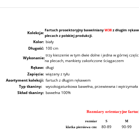
Fartuch prosektoryjny bawełniany
W38
z długim rękaw
Kolekcja:
plecach z polskiej produkcji.
Kolor:
biały
Długość:
100 cm
trzy kieszenie w tym dwie dolne i jedna w górnej częśc
Wykonanie:
na plecach, mankiety zakończone ściągaczem
Rękaw:
długi
Zapięcia:
wiązany z tyłu
Asortyment kolekcji:
fartuch z długim rękawem
Typ tkaniny:
wysokogatunkowa bawełna, przewiewna i wytrzymała
Skład tkaniny:
bawełna 100%
Rozmiary orientacyjne fartu
rozmiar
S
M
80-89
90-99
klatka piersiowa cm: