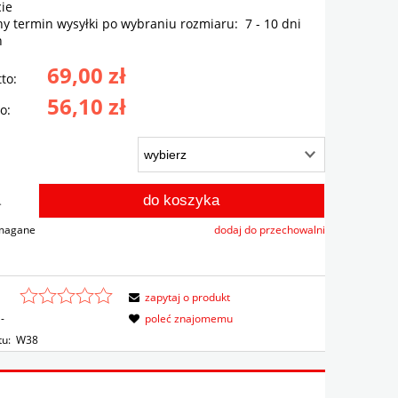
ie
ny termin wysyłki po wybraniu rozmiaru:
7 - 10 dni
h
69,00 zł
to:
56,10 zł
o:
do koszyka
.
ymagane
dodaj do przechowalni
zapytaj o produkt
-
poleć znajomemu
tu:
W38