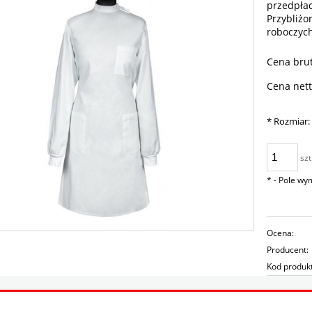
przedpłac
Przybliżo
roboczyc
Cena brut
Cena nett
*
Rozmiar:
szt
*
- Pole w
Ocena:
Producent:
Kod produk